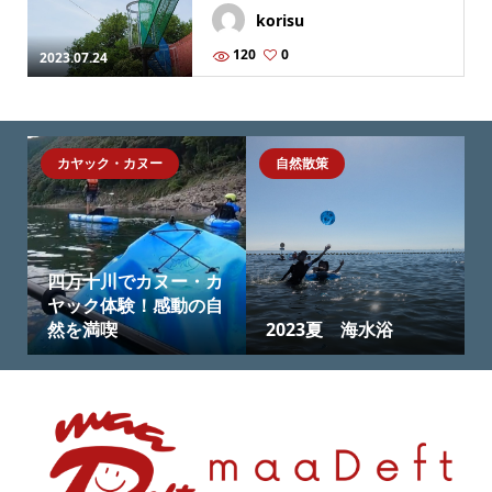
korisu
120
0
2023.07.24
カヤック・カヌー
自然散策
四万十川でカヌー・カ
ヤック体験！感動の自
然を満喫
2023夏 海水浴