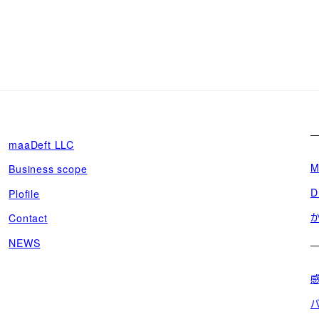
maaDeft LLC
M
Business scope
D
Plofile
Contact
NEWS