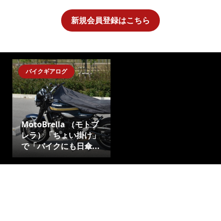
新規会員登録はこちら
バイクギアログ
MotoBrella （モトブ
レラ）「ちょい掛け」
で「バイクにも日傘...