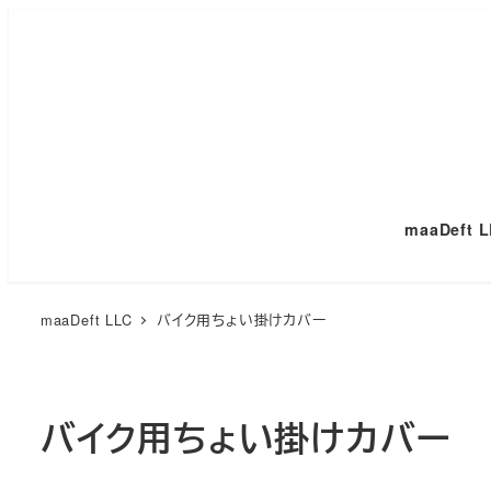
メ
イ
ン
コ
ン
テ
ン
maaDeft 
ツ
へ
移
maaDeft LLC
バイク用ちょい掛けカバー
動
バイク用ちょい掛けカバー