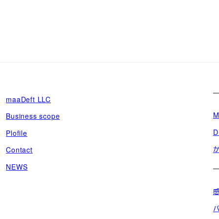
maaDeft LLC
M
Business scope
D
Plofile
Contact
NEWS